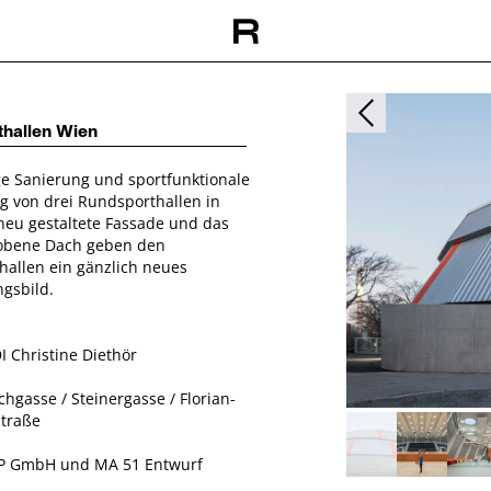
thallen Wien
e Sanierung und sportfunktionale
 von drei Rundsporthallen in
neu gestaltete Fassade und das
obene Dach geben den
allen ein gänzlich neues
gsbild.
DI Christine Diethör
chgasse / Steinergasse / Florian-
Straße
WIP GmbH und MA 51 Entwurf